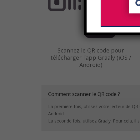
Scannez le QR code pour
télécharger l’app Graaly (iOS /
Android)
Comment scanner le QR code ?
La première fois, utilisez votre lecteur de Q
Android.
La seconde fois, utilisez Graaly. Pour cela, il