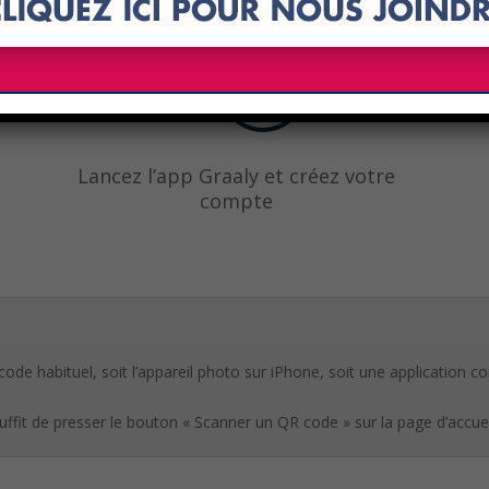
Lancez l’app Graaly et créez votre
compte
R code habituel, soit l’appareil photo sur iPhone, soit une applicati
 suffit de presser le bouton « Scanner un QR code » sur la page d’accuei