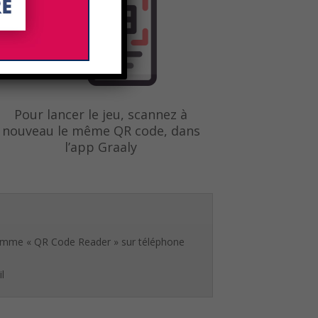
Pour lancer le jeu, scannez à
nouveau le même QR code, dans
l’app Graaly
on comme « QR Code Reader » sur téléphone
l